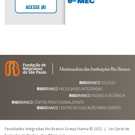
Faculdades Integradas Rio Branco Granja Vianna © 2022 | Lei Geral de