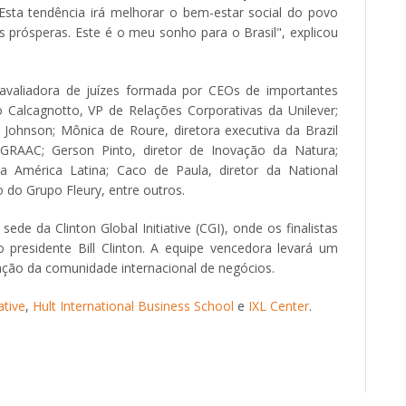
Esta tendência irá melhorar o bem-estar social do povo
is prósperas. Este é o meu sonho para o Brasil", explicou
valiadora de juízes formada por CEOs de importantes
o Calcagnotto, VP de Relações Corporativas da Unilever;
 Johnson; Mônica de Roure, diretora executiva da Brazil
do GRAAC; Gerson Pinto, diretor de Inovação da Natura;
a América Latina; Caco de Paula, diretor da National
o do Grupo Fleury, entre outros.
de da Clinton Global Initiative (CGI), onde os finalistas
 presidente Bill Clinton. A equipe vencedora levará um
ação da comunidade internacional de negócios.
ative
,
Hult International Business School
e
IXL Center
.