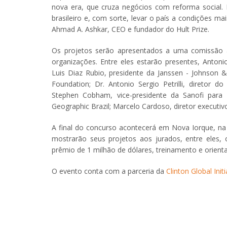
nova era, que cruza negócios com reforma social. 
brasileiro e, com sorte, levar o país a condições ma
Ahmad A. Ashkar, CEO e fundador do Hult Prize.
Os projetos serão apresentados a uma comissão a
organizações. Entre eles estarão presentes, Antoni
Luis Diaz Rubio, presidente da Janssen - Johnson &
Foundation; Dr. Antonio Sergio Petrilli, diretor 
Stephen Cobham, vice-presidente da Sanofi para 
Geographic Brazil; Marcelo Cardoso, diretor executiv
A final do concurso acontecerá em Nova Iorque, na se
mostrarão seus projetos aos jurados, entre eles, o
prêmio de 1 milhão de dólares, treinamento e orient
O evento conta com a parceria da
Clinton Global Initi