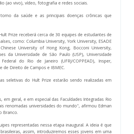
 (ao vivo), vídeo, fotografia e redes sociais.
orno da saúde e as principais doenças crônicas que
 Hult Prize receberá cerca de 30 equipes de estudantes de
países, como: Columbia University, York University, ESADE
Chinese University of Hong Kong, Bocconi University,
ipes da Universidade de São Paulo (USP), Universidade
e Federal do Rio de Janeiro (UFRJ/COPPEAD), Insper,
de de Direito de Campos e IBMEC.
as seletivas do Hult Prize estarão sendo realizadas em
s, em geral, e em especial das Faculdades Integradas Rio
ais renomadas universidades do mundo", afirmou Edman
io Branco.
ipes representadas nessa etapa inaugural. A ideia é que
brasileiras, assim, introduziremos esses jovens em uma