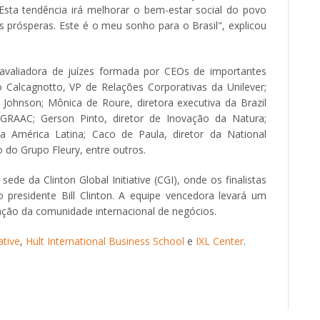
Esta tendência irá melhorar o bem-estar social do povo
is prósperas. Este é o meu sonho para o Brasil", explicou
valiadora de juízes formada por CEOs de importantes
o Calcagnotto, VP de Relações Corporativas da Unilever;
 Johnson; Mônica de Roure, diretora executiva da Brazil
do GRAAC; Gerson Pinto, diretor de Inovação da Natura;
a América Latina; Caco de Paula, diretor da National
o do Grupo Fleury, entre outros.
de da Clinton Global Initiative (CGI), onde os finalistas
 presidente Bill Clinton. A equipe vencedora levará um
ação da comunidade internacional de negócios.
ative
,
Hult International Business School
e
IXL Center
.