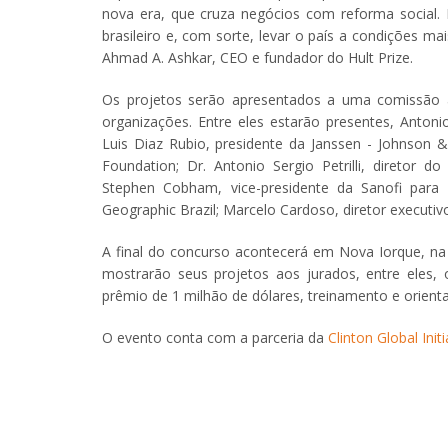
nova era, que cruza negócios com reforma social. 
brasileiro e, com sorte, levar o país a condições ma
Ahmad A. Ashkar, CEO e fundador do Hult Prize.
Os projetos serão apresentados a uma comissão a
organizações. Entre eles estarão presentes, Antoni
Luis Diaz Rubio, presidente da Janssen - Johnson &
Foundation; Dr. Antonio Sergio Petrilli, diretor 
Stephen Cobham, vice-presidente da Sanofi para 
Geographic Brazil; Marcelo Cardoso, diretor executiv
A final do concurso acontecerá em Nova Iorque, na se
mostrarão seus projetos aos jurados, entre eles, o
prêmio de 1 milhão de dólares, treinamento e orient
O evento conta com a parceria da
Clinton Global Initi