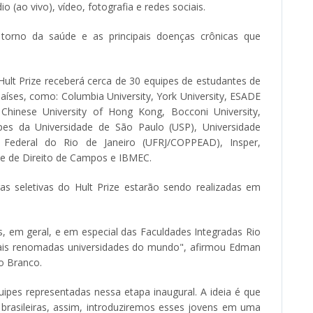
 (ao vivo), vídeo, fotografia e redes sociais.
orno da saúde e as principais doenças crônicas que
 Hult Prize receberá cerca de 30 equipes de estudantes de
países, como: Columbia University, York University, ESADE
Chinese University of Hong Kong, Bocconi University,
ipes da Universidade de São Paulo (USP), Universidade
e Federal do Rio de Janeiro (UFRJ/COPPEAD), Insper,
de de Direito de Campos e IBMEC.
as seletivas do Hult Prize estarão sendo realizadas em
s, em geral, e em especial das Faculdades Integradas Rio
ais renomadas universidades do mundo", afirmou Edman
io Branco.
ipes representadas nessa etapa inaugural. A ideia é que
brasileiras, assim, introduziremos esses jovens em uma