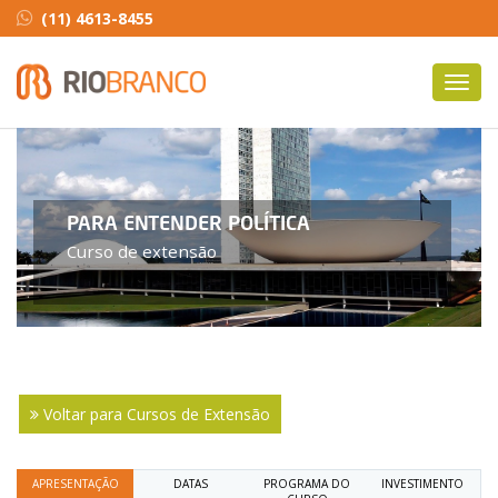
(11) 4613-8455
Toggl
navig
PARA ENTENDER POLÍTICA
Curso de extensão
Voltar para Cursos de Extensão
APRESENTAÇÃO
DATAS
PROGRAMA DO
INVESTIMENTO