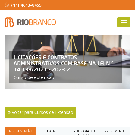
(11) 4613-8455
Toggl
navig
LICITAÇÕES E CONTRATOS
ADMINISTRATIVOS COM BASE NA LEI N.º
14.133/2021 - 2023.2
Curso de extensão
Voltar para Cursos de Extensão
APRESENTAÇÃO
DATAS
PROGRAMA DO
INVESTIMENTO