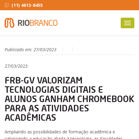
(11) 4613-8455
Toggl
navig
Publicado em:
27/03/2023
27/03/2023
FRB-GV VALORIZAM
TECNOLOGIAS DIGITAIS E
ALUNOS GANHAM CHROMEBOOK
PARA AS ATIVIDADES
ACADÊMICAS
Ampliando as possibilidades de formação acadêmica e
valorizando a educação aliada à tecnologia, as Faculdades