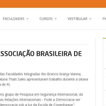
FACULDADES
CURSOS
VESTIBULAR
F
SSOCIAÇÃO BRASILEIRA DE
das Faculdades Integradas Rio Branco Granja Vianna,
 aluna Thaís Sales apresentaram trabalho durante a oitava
 de RI.
o no grupo de Pesquisa em Segurança Internacional, da
das Relações Internacionais - Pode a Democracia ser
a democracia sob a luz da Escola de Copenhague".