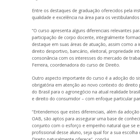
Entre os destaques de graduação oferecidos pela inst
qualidade e excelência na área para os vestibulandos 
“O curso apresenta alguns diferenciais relevantes 
participação de corpo docente, integralmente form
destaque em suas áreas de atuação, assim como a int
direito desportivo, bancário, eleitoral, propriedade int
consonância com os interesses do mercado de trabalh
Ferreira, coordenadora do curso de Direito.
Outro aspecto importante do curso é a adoção do sis
obrigatória em atenção ao novo contexto do direito 
do Brasil para o agronegócio na atual realidade brasil
e direito do consumidor – com enfoque particular pa
“Entendemos que estes diferenciais, além da adoção 
OAB, são aptos para assegurar uma base de conheci
conjunto com o esforço e empenho natural que se es
profissional desse aluno, seja qual for a sua escolh
Direito naturalmente oferece”, conclui.