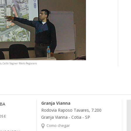
o, Celbi Vagner Melo Pegoraro
Granja Vianna
MBA
Rodovia Raposo Tavares, 7.200
S E
Granja Vianna - Cotia - SP
Como chegar