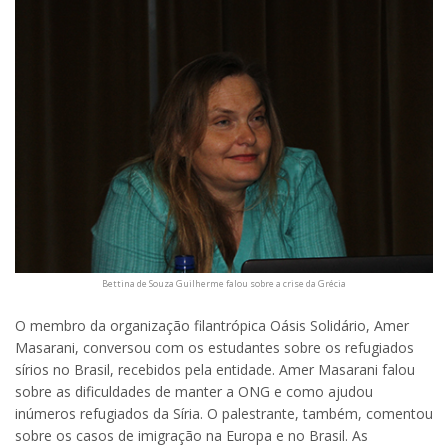
Bettina de Souza Guilherme falou sobre a crise da Grécia
O membro da organização filantrópica Oásis Solidário, Amer
Masarani, conversou com os estudantes sobre os refugiados
sírios no Brasil, recebidos pela entidade. Amer Masarani falou
sobre as dificuldades de manter a ONG e como ajudou
inúmeros refugiados da Síria. O palestrante, também, comentou
sobre os casos de imigração na Europa e no Brasil. As