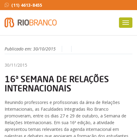
(11) 4613-8455
Toggl
navig
Publicado em:
30/10/2015
30/11/2015
16ª SEMANA DE RELAÇÕES
INTERNACIONAIS
Reunindo professores e profissionais da área de Relações
Internacionais, as Faculdades Integradas Rio Branco
promoveram, entre os dias 27 e 29 de outubro, a Semana de
Relações Internacionais. Em sua 16ª edição, a atividade
apresentou temas relevantes da agenda internacional em
palestras e debates que apoiaram a formação dos estudantes.