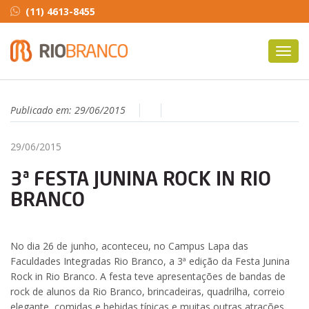
(11) 4613-8455
Toggl
navig
Publicado em:
29/06/2015
29/06/2015
3ª FESTA JUNINA ROCK IN RIO
BRANCO
No dia 26 de junho, aconteceu, no Campus Lapa das
Faculdades Integradas Rio Branco, a 3ª edição da Festa Junina
Rock in Rio Branco. A festa teve apresentações de bandas de
rock de alunos da Rio Branco, brincadeiras, quadrilha, correio
elegante, comidas e bebidas típicas e muitas outras atrações.