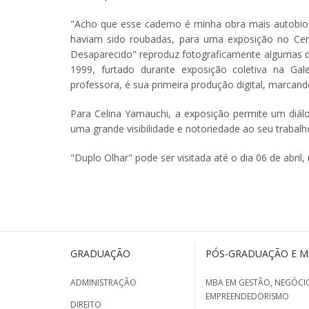
"Acho que esse caderno é minha obra mais autobiogr
haviam sido roubadas, para uma exposição no Centr
Desaparecido" reproduz fotograficamente algumas d
1999, furtado durante exposição coletiva na G
professora, é sua primeira produção digital, marcand
Para Celina Yamauchi, a exposição permite um diá
uma grande visibilidade e notoriedade ao seu trabalh
"Duplo Olhar" pode ser visitada até o dia 06 de abril
GRADUAÇÃO
PÓS-GRADUAÇÃO E 
ADMINISTRAÇÃO
MBA EM GESTÃO, NEGÓCIO
EMPREENDEDORISMO
DIREITO