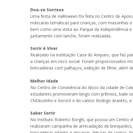
Doa-se Sorrisos
Uma festa de Halloween foi feita no Centro de Apoi
máscaras temáticas para crianças, com massinhas e 
bem como uma visita ao Parque da Independência e 
juntamente com lanche, foram realizadas.
Sorrir é Viver
Realizado na instituição Casa do Amparo, que faz par
a crianças em risco social. Foram proporcionados m
brincadeiras com palhaços, exibição de filme, além 
Melhor Idade
No Centro de Convivência do Idoso da cidade de Caie
estudantes promoveram bingo com prêmios, baile ser
Chitãozinho e Xororó e do cantor Rodrigo Arantes, e 
Saber Sorrir
No Instituto Roberto Borghi, que possui um Centro d
realizaram campanha de arrecadação de brinquedos,
brincadeiras infantis e gincanas, leituras de contos