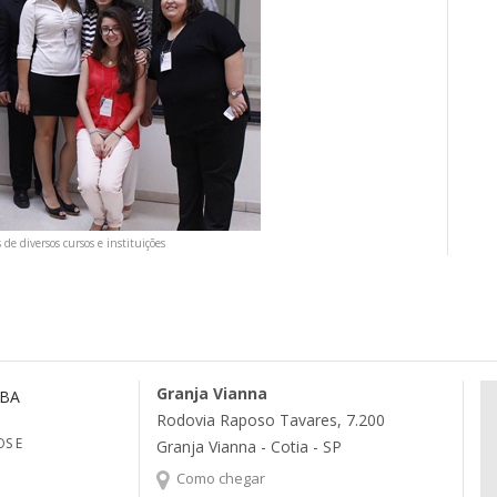
e diversos cursos e instituições
Granja Vianna
MBA
Rodovia Raposo Tavares, 7.200
S E
Granja Vianna - Cotia - SP
Como chegar