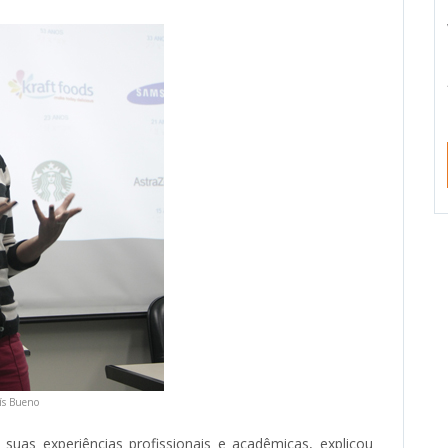
ís Bueno
 suas experiências profissionais e acadêmicas, explicou